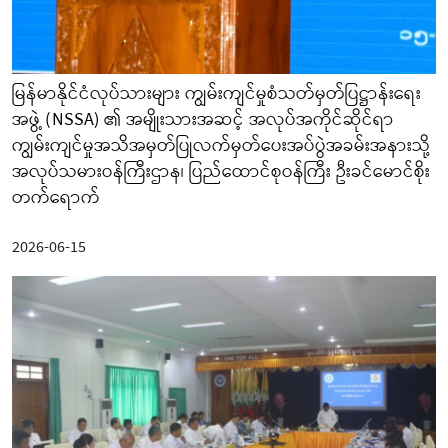
မြန်မာနိုင်ငံလုပ်သားများ ကျွမ်းကျင်မှုစံသတ်မှတ်ပြဋ္ဌာန်းရေး
အဖွဲ့ (NSSA) ၏ အမျိုးသားအဆင့် အလုပ်အကိုင်ဆိုင်ရာ
ကျွမ်းကျင်မှုအသိအမှတ်ပြုလက်မှတ်ပေးအပ်ပွဲအခမ်းအနားသို့
အလုပ်သမားဝန်ကြီးဌာန၊ ပြည်ထောင်စုဝန်ကြီး ဦးခင်မောင်စိုး
တက်ရောက်
2026-06-15