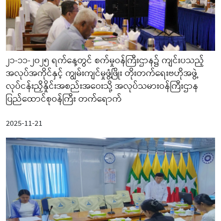
၂၁-၁၁-၂၀၂၅ ရက်နေ့တွင် စက်မှုဝန်ကြီးဌာန၌ ကျင်းပသည့်
အလုပ်အကိုင်နှင့် ကျွမ်းကျင်မှုဖွံ့ဖြိုး တိုးတက်ရေးဗဟိုအဖွဲ့
လုပ်ငန်းညှိနှိုင်းအစည်းအဝေးသို့ အလုပ်သမားဝန်ကြီးဌာန
ပြည်ထောင်စုဝန်ကြီး တက်ရောက်
2025-11-21