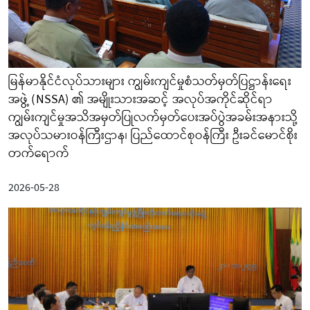
မြန်မာနိုင်ငံလုပ်သားများ ကျွမ်းကျင်မှုစံသတ်မှတ်ပြဋ္ဌာန်းရေး
အဖွဲ့ (NSSA) ၏ အမျိုးသားအဆင့် အလုပ်အကိုင်ဆိုင်ရာ
ကျွမ်းကျင်မှုအသိအမှတ်ပြုလက်မှတ်ပေးအပ်ပွဲအခမ်းအနားသို့
အလုပ်သမားဝန်ကြီးဌာန၊ ပြည်ထောင်စုဝန်ကြီး ဦးခင်မောင်စိုး
တက်ရောက်
2026-05-28