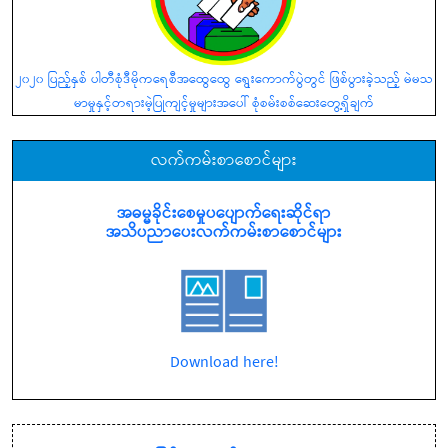
၂၀၂၀ ပြည့်နှစ် ပါတီစုံဒီမိုကရေစီအထွေထွေ ရွေးကောက်ပွဲတွင် ဖြစ်ပွားခဲ့သည့် မဲမသ
မာမှုနှင့်တရားမဲ့ပြုကျင့်မှုများအပေါ် စုံစမ်းစစ်ဆေးတွေ့ရှိချက်
လက်ကမ်းစာစောင်များ
အဓမ္မခိုင်းစေမှုပပျောက်ရေးဆိုင်ရာ
အသိပညာပေးလက်ကမ်းစာစောင်များ
Download here!