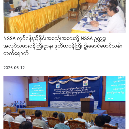
NSSA လုပ်ငန်းညှိနှိုင်းအစည်းအဝေးသို့ NSSA ဥက္ကဋ္ဌ၊
အလုပ်သမားဝန်ကြီးဌာန၊ ဒုတိယဝန်ကြီး ဦးမောင်မောင်သန်း
တက်ရောက်
2026-06-12