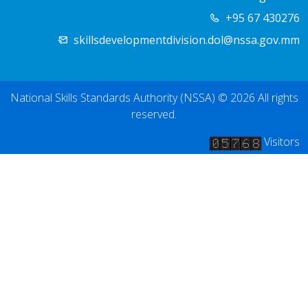
+95 67 430276
skillsdevelopmentdivision.dol@nssa.gov.mm
National Skills Standards Authority (NSSA) © 2026 All rights
reserved.
Visitors