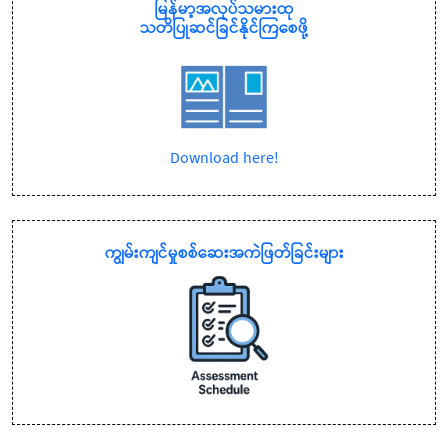
မြန်မာ့အလုပ်သမားထု
သတိပြုဆင်ခြင်နိုင်ကြစေဖို့
Download here!
ကျွမ်းကျင်မှုစစ်ဆေးအကဲဖြတ်ခြင်းများ