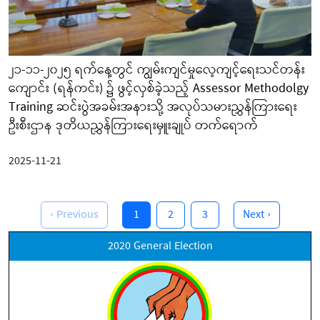
၂၁-၁၁-၂၀၂၅ ရက်နေ့တွင် ကျွမ်းကျင်မှုလေ့ကျင့်ရေးသင်တန်း
ကျောင်း (ရန်ကင်း) ၌ ဖွင့်လှစ်ခဲ့သည့် Assessor Methodolgy
Training ဆင်းပွဲအခမ်းအနားသို့ အလုပ်သမားညွှန်ကြားရေး
ဦးစီးဌာန ဒုတိယညွှန်ကြားရေးမှူးချုပ် တက်ရောက်
2025-11-21
‹ Previous
1
2
3
Next ›
2020 General Election