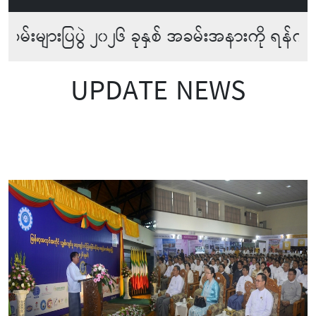
ြပွဲ ၂၀၂၆ ခုနှစ် အခမ်းအနားကို ရန်ကုန်တိုင်းဒ
UPDATE NEWS