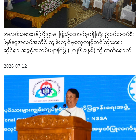
အလုပ်သမားဝန်ကြီးဌာန၊ ပြည်ထောင်စုဝန်ကြီး ဦးခင်မောင်စိုး
မြန်မာ့အလုပ်အကိုင် ကျွမ်းကျင်မှုလေ့ကျင့်သင်ကြားရေး
ဆိုင်ရာ အခွင့်အလမ်းများပြပွဲ (၂၀၂၆ ခုနှစ်) သို့ တက်ရောက်
2026-07-12