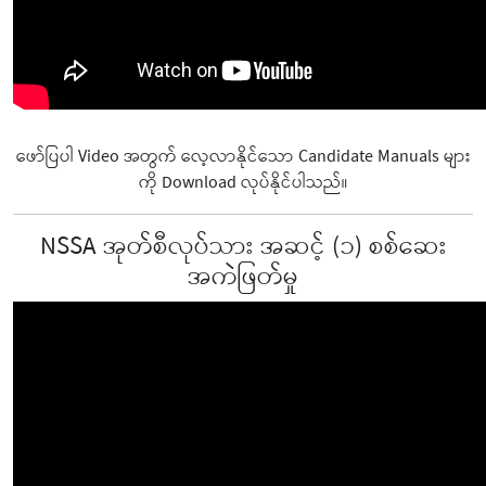
ဖော်ပြပါ Video အတွက် လေ့လာနိုင်သော Candidate Manuals များ
ကို Download လုပ်နိုင်ပါသည်။
NSSA အုတ်စီလုပ်သား အဆင့် (၁) စစ်ဆေး
အကဲဖြတ်မှု