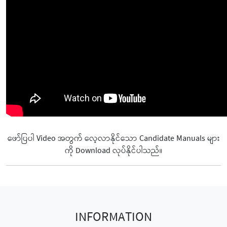
ဖော်ပြပါ Video အတွက် လေ့လာနိုင်သော Candidate Manuals များ
ကို Download လုပ်နိုင်ပါသည်။
INFORMATION