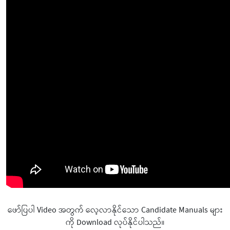
ဖော်ပြပါ Video အတွက် လေ့လာနိုင်သော Candidate Manuals များ
ကို Download လုပ်နိုင်ပါသည်။