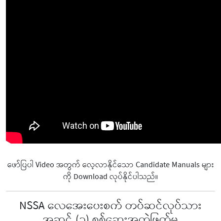
ဖော်ပြပါ Video အတွက် လေ့လာနိုင်သော Candidate Manuals များ
ကို Download လုပ်နိုင်ပါသည်။
NSSA လေအေးပေးစက် တပ်ဆင်လုပ်သား
အဆင့် (၁) စစ်ဆေးအကဲဖြတ်မှု