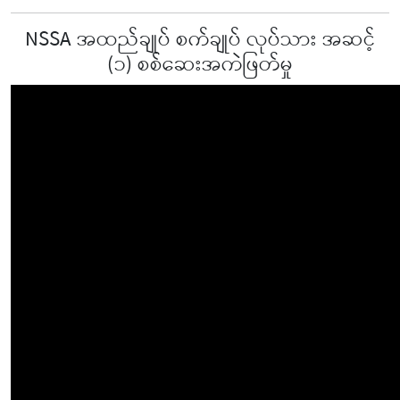
NSSA အထည်ချုပ် စက်ချုပ် လုပ်သား အဆင့်
(၁) စစ်ဆေးအကဲဖြတ်မှု