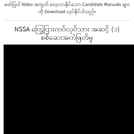
ဖော်ပြပါ Video အတွက် လေ့လာနိုင်သော Candidate Manuals များ
ကို Download လုပ်နိုင်ပါသည်။
NSSA ကြွေပြားကပ်လုပ်သား အဆင့် (၁)
စစ်ဆေးအကဲဖြတ်မှု