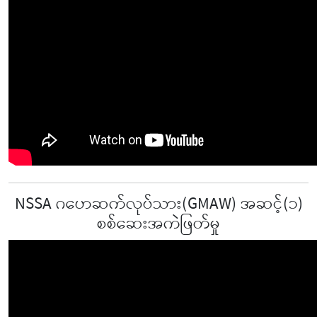
NSSA ဂဟေဆက်လုပ်သား(GMAW) အဆင့်(၁)
စစ်ဆေးအကဲဖြတ်မှု