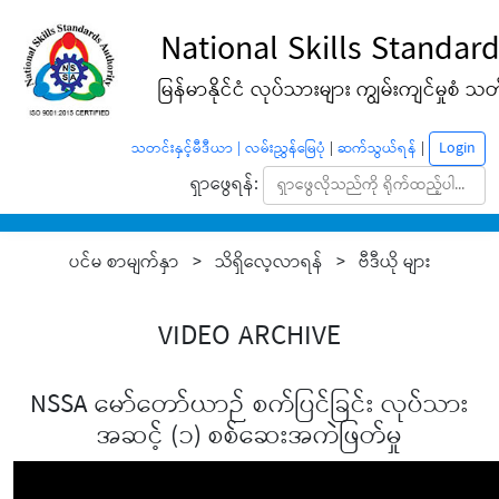
National Skills Standard
မြန်မာနိုင်ငံ လုပ်သားများ ကျွမ်းကျင်မှုစံ သတ်မ
Login
သတင်းနှင့်မီဒီယာ |
လမ်းညွှန်မြေပုံ
|
ဆက်သွယ်ရန်
|
ရှာဖွေရန်:
ပင်မ စာမျက်နှာ > သိရှိလေ့လာရန် > ဗီဒီယို များ
VIDEO ARCHIVE
NSSA မော်တော်ယာဉ် စက်ပြင်ခြင်း လုပ်သား
အဆင့် (၁) စစ်ဆေးအကဲဖြတ်မှု