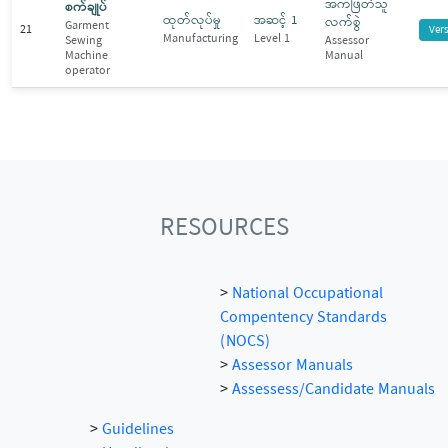
အကဲဖြတ်သူ
စက်ချုပ်
ထုတ်လုပ်မှု
အဆင့် 1
လက်စွဲ
Garment
21
Ver
Manufacturing
Level 1
Sewing
Assessor
Machine
Manual
operator
RESOURCES
>
National Occupational
Compentency Standards
(NOCS)
>
Assessor Manuals
>
Assessess/Candidate Manuals
>
Guidelines