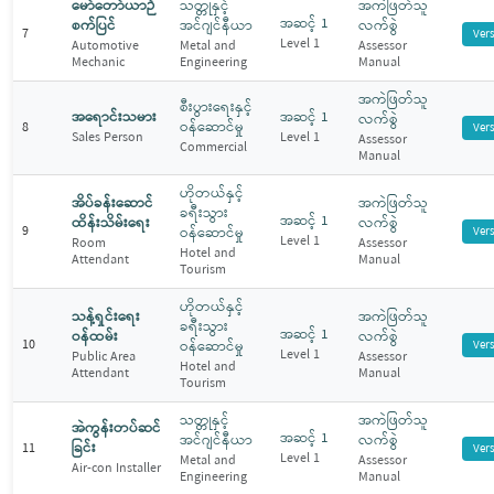
မော်တော်ယာဉ်
သတ္တုနှင့်
အကဲဖြတ်သူ
အဆင့် 1
စက်ပြင်
အင်ဂျင်နီယာ
လက်စွဲ
7
Ver
Level 1
Automotive
Metal and
Assessor
Mechanic
Engineering
Manual
အကဲဖြတ်သူ
စီးပွားရေးနှင့်
အရောင်းသမား
အဆင့် 1
လက်စွဲ
ဝန်ဆောင်မှု
8
Ver
Sales Person
Level 1
Assessor
Commercial
Manual
ဟိုတယ်နှင့်
အိပ်ခန်းဆောင်
အကဲဖြတ်သူ
ခရီးသွား
အဆင့် 1
ထိန်းသိမ်းရေး
လက်စွဲ
9
ဝန်ဆောင်မှု
Ver
Level 1
Room
Assessor
Hotel and
Attendant
Manual
Tourism
ဟိုတယ်နှင့်
သန့်ရှင်းရေး
အကဲဖြတ်သူ
ခရီးသွား
အဆင့် 1
ဝန်ထမ်း
လက်စွဲ
10
ဝန်ဆောင်မှု
Ver
Level 1
Public Area
Assessor
Hotel and
Attendant
Manual
Tourism
သတ္တုနှင့်
အကဲဖြတ်သူ
အဲကွန်းတပ်ဆင်
အဆင့် 1
အင်ဂျင်နီယာ
လက်စွဲ
ခြင်း
11
Ver
Level 1
Metal and
Assessor
Air-con Installer
Engineering
Manual