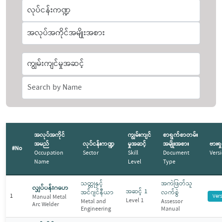
အလုပ်အကိုင်
ကျွမ်းကျင်
စာရွက်စာတမ်း
အမည်
လုပ်ငန်းကဏ္ဍ
မှုအဆင့်
အမျိုးအစား
ဗားရှ
#No
Occupation
Sector
Skill
Document
Vers
Name
Level
Type
သတ္တုနှင့်
အကဲဖြတ်သူ
လျှပ်ပန်းဂဟေ
အဆင့် 1
အင်ဂျင်နီယာ
လက်စွဲ
1
Ver
Manual Metal
Level 1
Metal and
Assessor
Arc Welder
Engineering
Manual