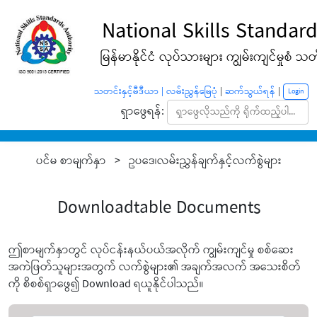
National Skills Standard
မြန်မာနိုင်ငံ လုပ်သားများ ကျွမ်းကျင်မှုစံ သတ်မ
သတင်းနှင့်မီဒီယာ |
လမ်းညွှန်မြေပုံ
|
ဆက်သွယ်ရန်
|
Login
ရှာဖွေရန်:
ပင်မ စာမျက်နှာ > ဥပဒေ၊လမ်းညွှန်ချက်နှင့်လက်စွဲများ
Downloadtable Documents
ဤစာမျက်နှာတွင် လုပ်ငန်းနယ်ပယ်အလိုက် ကျွမ်းကျင်မှု စစ်ဆေး
အကဲဖြတ်သူများအတွက် လက်စွဲများ၏ အချက်အလက် အသေးစိတ်
ကို စိစစ်ရှာဖွေ၍ Download ရယူနိုင်ပါသည်။