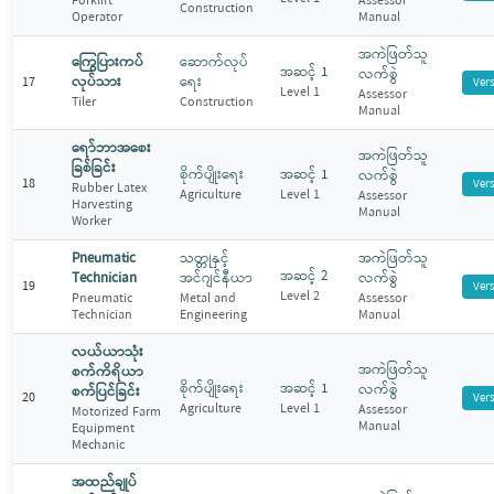
Forklift
Assessor
Construction
Operator
Manual
အကဲဖြတ်သူ
ကြွေပြားကပ်
ဆောက်လုပ်
အဆင့် 1
လက်စွဲ
လုပ်သား
ရေး
17
Ver
Level 1
Assessor
Tiler
Construction
Manual
ရော်ဘာအစေး
အကဲဖြတ်သူ
ခြစ်ခြင်း
စိုက်ပျိုးရေး
အဆင့် 1
လက်စွဲ
18
Ver
Rubber Latex
Agriculture
Level 1
Assessor
Harvesting
Manual
Worker
Pneumatic
သတ္တုနှင့်
အကဲဖြတ်သူ
အဆင့် 2
Technician
အင်ဂျင်နီယာ
လက်စွဲ
19
Ver
Level 2
Pneumatic
Metal and
Assessor
Technician
Engineering
Manual
လယ်ယာသုံး
အကဲဖြတ်သူ
စက်ကိရိယာ
စိုက်ပျိုးရေး
အဆင့် 1
လက်စွဲ
စက်ပြင်ခြင်း
20
Ver
Agriculture
Level 1
Assessor
Motorized Farm
Manual
Equipment
Mechanic
အထည်ချုပ်