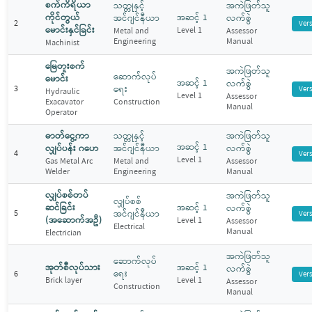
စက်ကိရိယာ
သတ္တုနှင့်
အကဲဖြတ်သူ
ကိုင်တွယ်
အဆင့် 1
အင်ဂျင်နီယာ
လက်စွဲ
2
Ver
မောင်းနှင်ခြင်း
Level 1
Metal and
Assessor
Engineering
Manual
Machinist
မြေတူးစက်
အကဲဖြတ်သူ
ဆောက်လုပ်
မောင်း
အဆင့် 1
လက်စွဲ
3
ရေး
Ver
Hydraulic
Level 1
Assessor
Exacavator
Construction
Manual
Operator
ဓာတ်ငွေ့ကာ
သတ္တုနှင့်
အကဲဖြတ်သူ
အဆင့် 1
လျှပ်ပန်း ဂဟေ
အင်ဂျင်နီယာ
လက်စွဲ
4
Ver
Level 1
Gas Metal Arc
Metal and
Assessor
Welder
Engineering
Manual
လျှပ်စစ်တပ်
အကဲဖြတ်သူ
လျှပ်စစ်
ဆင်ခြင်း
အဆင့် 1
လက်စွဲ
5
အင်ဂျင်နီယာ
Ver
(အဆောက်အဦ)
Level 1
Assessor
Electrical
Manual
Electrician
အကဲဖြတ်သူ
ဆောက်လုပ်
အုတ်စီလုပ်သား
အဆင့် 1
လက်စွဲ
ရေး
6
Ver
Brick layer
Level 1
Assessor
Construction
Manual